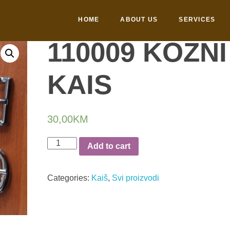
HOME
ABOUT US
SERVICES
110009 KOZNI
KAIS
30,00
KM
Add to cart
Categories:
Kaiš
,
Svi proizvodi