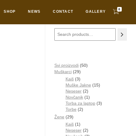
0
SHOP
NEWS
CONTACT
GALLERY
Search
Svi proizvodi
50
Muškarci
29
Kaiš
3
Muške Jakne
15
Neseser
2
Novčanik
1
Torba za laptop
3
Torbe
2
Žene
29
Kaiš
1
Neseser
2