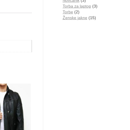
Novčanik
3
Torba za laptop
3
Torbe
2
Ženske jakne
15