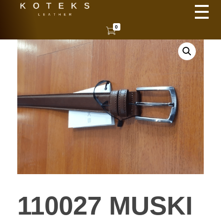
KOTEKS
Vaša nova koža
0
110027 MUSKI