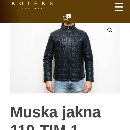
KOTEKS
Vaša nova koža
0
Muska jakna