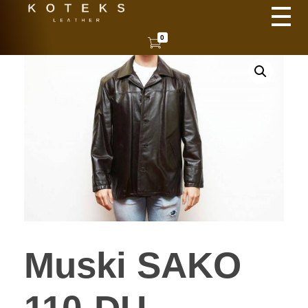
KOTEKS
Vaša nova koža
0
Muski SAKO