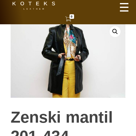
KOTEKS
Vaša nova koža
0
Zenski mantil