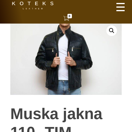
KOTEKS
Vaša nova koža
0
Muska jakna