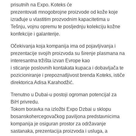
prisutnih na Expo. Koteks će
prezentovati mnogobrojne proizvode od kože koje
izrađuje u vlastitim prozvodnim kapacitetima u
Tešnju, vojnu opremu te posljednju kolekciju kožne
konfekcije i galanterije.
Očekivanja koja kompanija ima od pojavljivanja i
prezentacije svojih proizvoda su širenje plasmana na
interesantna tržišta izvan Evrope kao
i sticanje poslovnih kontakata kupaca i dobavljača te
pozicioniranje i prepoznatljivost brenda Koteks, ističe
direktorica Adisa Karahodžić.
Trenutno u Dubai-u postoji ogroman potencijal za
BiH privredu.
Tokom boravka na izložbi Expo Dzbai u sklopu
bosanskohercegovačkog paviljona predstavnicima
kompanija je osiguran prostor za održavanje
sastanaka, prezentacija proizvoda i usluga, a