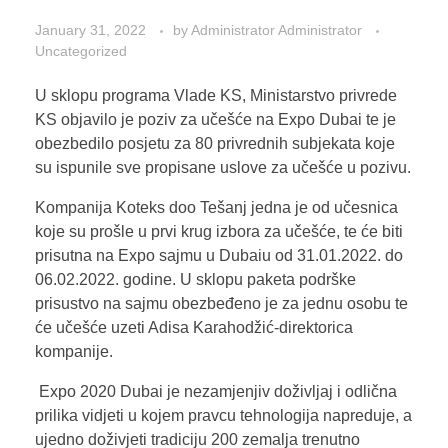
January 31, 2022
by
Administrator Administrator
Uncategorized
U sklopu programa Vlade KS, Ministarstvo privrede
KS objavilo je poziv za učešće na Expo Dubai te je
obezbedilo posjetu za 80 privrednih subjekata koje
su ispunile sve propisane uslove za učešće u pozivu.
Kompanija Koteks doo Tešanj jedna je od učesnica
koje su prošle u prvi krug izbora za učešće, te će biti
prisutna na Expo sajmu u Dubaiu od 31.01.2022. do
06.02.2022. godine. U sklopu paketa podrške
prisustvo na sajmu obezbeđeno je za jednu osobu te
će učešće uzeti Adisa Karahodžić-direktorica
kompanije.
Expo 2020 Dubai je nezamjenjiv doživljaj i odlična
prilika vidjeti u kojem pravcu tehnologija napreduje, a
ujedno doživjeti tradiciju 200 zemalja trenutno