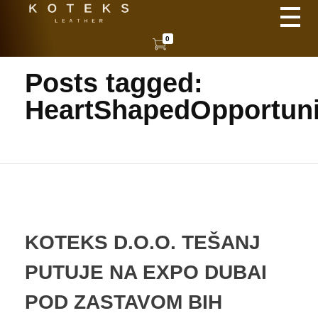
KOTEKS
Vaša nova koža
0
Home
HeartShapedOpportunity
Posts tagged:
HeartShapedOpportuni
KOTEKS D.O.O. TEŠANJ
PUTUJE NA EXPO DUBAI
POD ZASTAVOM BIH