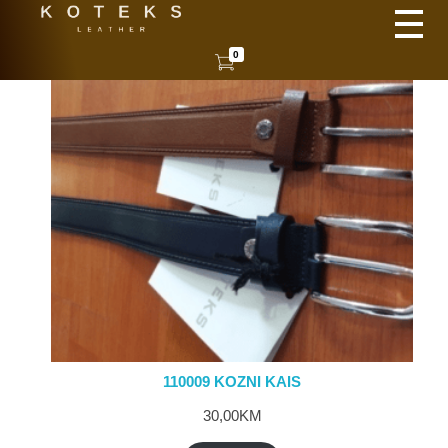
KOTEKS
Vaša nova koža
0
110009 KOZNI KAIS
30,00
KM