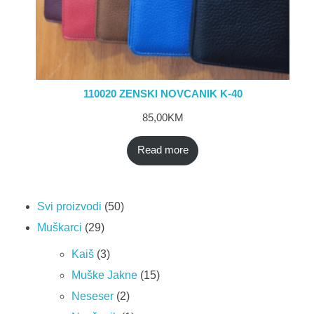
110020 ZENSKI NOVCANIK K-40
85,00
KM
Read more
Svi proizvodi
50
Muškarci
29
Kaiš
3
Muške Jakne
15
Neseser
2