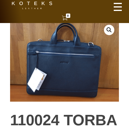
KOTEKS
Vaša nova koža
0
110024 TORBA